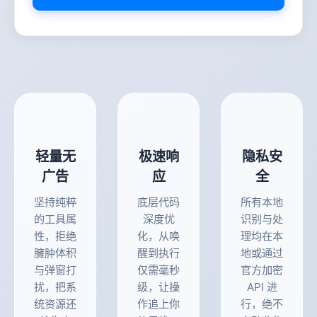
轻量无
极速响
隐私安
广告
应
全
坚持纯粹
底层代码
所有本地
的工具属
深度优
识别与处
性，拒绝
化，从唤
理均在本
臃肿体积
醒到执行
地或通过
与弹窗打
仅需毫秒
官方加密
扰，把系
级，让操
API 进
统资源还
作追上你
行，绝不